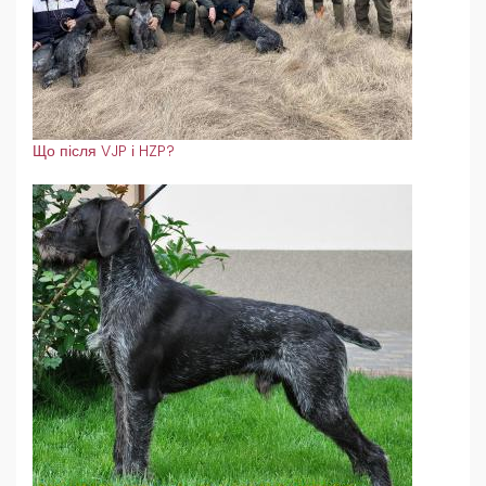
Що після VJP і HZP?