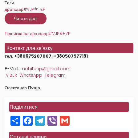
Теґи
дратхаар#VJP#HZP
Читати далі
про
Мета
та
завдання
Підписка на дратхаар#VJP#HZP
селекційних
випробувань
молодих
Контакт для зв'язку
дратхаарів
VJP
тел. +380675207007, +380507577191
та
HZP.
Е-Mail:
mobitehp@gmail.com
VIBER
WhatsApp
Telegram
Олександр Пузир.
Поділитися
Share
Facebook
Telegram
Viber
Gmail
Останні новини