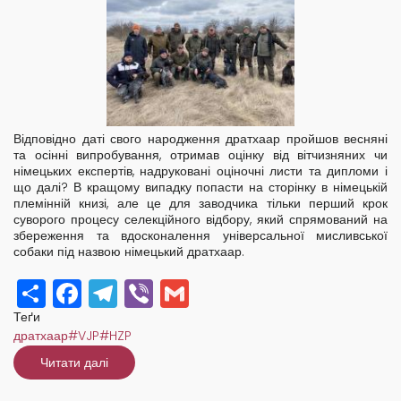
Відповідно даті свого народження дратхаар пройшов весняні
та осінні випробування, отримав оцінку від вітчизняних чи
німецьких експертів, надруковані оціночні листи та дипломи і
що далі? В кращому випадку попасти на сторінку в німецькій
племінній книзі, але це для заводчика тільки перший крок
суворого процесу селекційного відбору, який спрямований на
збереження та вдосконалення універсальної мисливської
собаки під назвою німецький дратхаар.
Share
Facebook
Telegram
Viber
Gmail
Теґи
дратхаар#VJP#HZP
Читати далі
про
Що
після
VJP