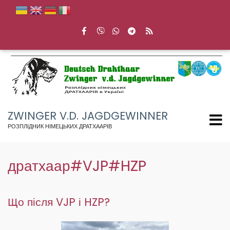
Перейти
до
основного
вмісту
ZWINGER V.D. JAGDGEWINNER
РОЗПЛІДНИК НІМЕЦЬКИХ ДРАТХААРІВ
дратхаар#VJP#HZP
Що після VJP і HZP?