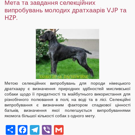
Мета та завдання селекційних
і
HZP?
випробувань молодих дратхаарів VJP та
HZP.
Метою селекційних випробувань для породи німецького
дратхаару є визначення природних здібностей мисливської
собаки щодо її придатності та майбутнього використання для
різнобічного полювання в полі, на воді та в лісі. Селекційні
випробування є визначним фактором спадкової цінності
батьків, визначення якої полегшується випробуваннями
якомога більшої кількості собак з одного мету.
Share
Facebook
Telegram
Viber
Gmail