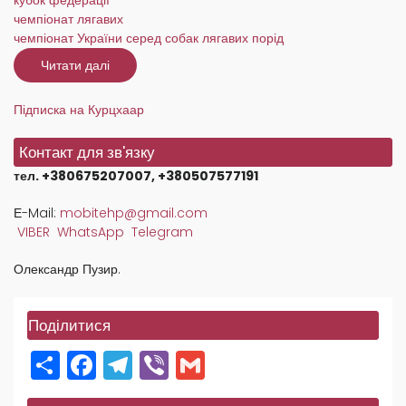
чемпіонат лягавих
чемпіонат України серед собак лягавих порід
Читати далі
про
Підсумкові
результати
Кубків
Підписка на Курцхаар
України
серед
собак
Контакт для зв'язку
лягавих
порід
тел. +380675207007, +380507577191
в
2023
році
Е-Mail:
mobitehp@gmail.com
VIBER
WhatsApp
Telegram
Олександр Пузир.
Поділитися
Share
Facebook
Telegram
Viber
Gmail