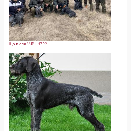
Що після VJP і HZP?