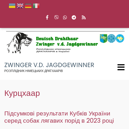
Перейти
до
основного
вмісту
ZWINGER V.D. JAGDGEWINNER
РОЗПЛІДНИК НІМЕЦЬКИХ ДРАТХААРІВ
Курцхаар
Підсумкові результати Кубків України
серед собак лягавих порід в 2023 році