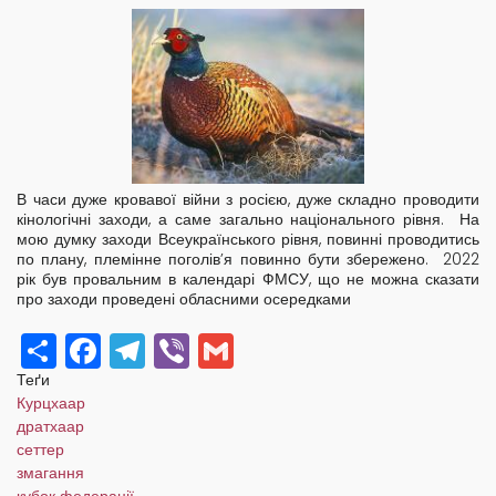
В часи дуже кровавої війни з росією, дуже складно проводити
кінологічні заходи, а саме загально національного рівня. На
мою думку заходи Всеукраїнського рівня, повинні проводитись
по плану, племінне поголів’я повинно бути збережено. 2022
рік був провальним в календарі ФМСУ, що не можна сказати
про заходи проведені обласними осередками
Share
Facebook
Telegram
Viber
Gmail
Теґи
Курцхаар
дратхаар
сеттер
змагання
кубок федерації