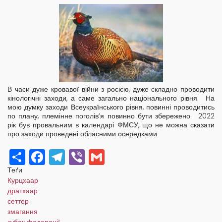
В часи дуже кровавої війни з росією, дуже складно проводити
кінологічні заходи, а саме загально національного рівня. На
мою думку заходи Всеукраїнського рівня, повинні проводитись
по плану, племінне поголів’я повинно бути збережено. 2022
рік був провальним в календарі ФМСУ, що не можна сказати
про заходи проведені обласними осередками
Share
Facebook
Telegram
Viber
Gmail
Теґи
Курцхаар
дратхаар
сеттер
змагання
кубок федерації