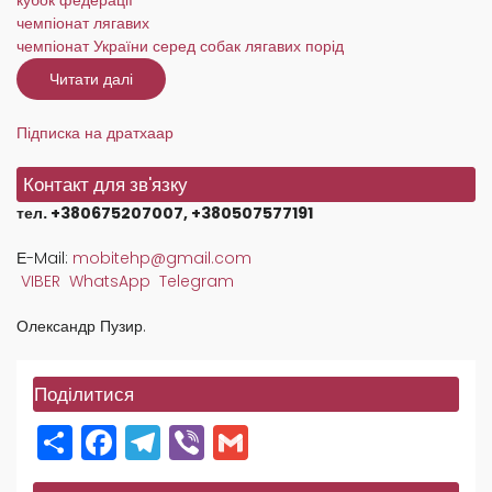
чемпіонат лягавих
чемпіонат України серед собак лягавих порід
Читати далі
про
Підсумкові
результати
Кубків
Підписка на дратхаар
України
серед
собак
Контакт для зв'язку
лягавих
порід
тел. +380675207007, +380507577191
в
2023
році
Е-Mail:
mobitehp@gmail.com
VIBER
WhatsApp
Telegram
Олександр Пузир.
Поділитися
Share
Facebook
Telegram
Viber
Gmail