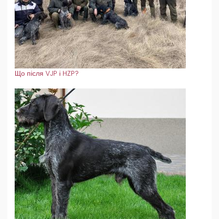
Що після VJP і HZP?