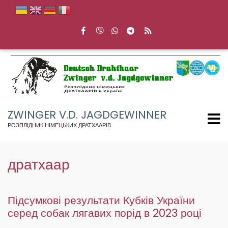
Перейти
до
основного
вмісту
ZWINGER V.D. JAGDGEWINNER
РОЗПЛІДНИК НІМЕЦЬКИХ ДРАТХААРІВ
дратхаар
Підсумкові результати Кубків України
серед собак лягавих порід в 2023 році